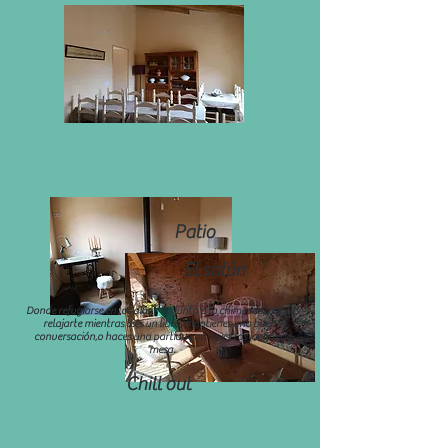
Patio
El salón
Donde refugiarse en los días fríos junto a la chimenea, puedes
relajarte mientras lees un libro, mantienes una buena
conversación,o haces una partida con nuestros juegos de
mesa.
Chill out