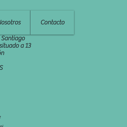
osotros
Contacto
e Santiago
situado a 13
ón
S
e
ni