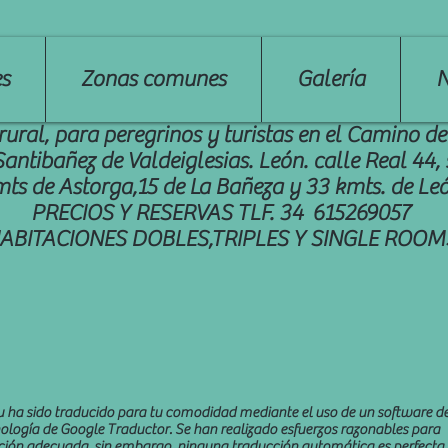
s
Zonas comunes
Galería
N
rural, para peregrinos y turistas en el Camino d
Santibañez de Valdeiglesias. León. calle Real 44, 
ts de Astorga,15 de La Bañeza y 33 kmts. de Le
PRECIOS Y RESERVAS TLF. 34 615269057
ABITACIONES DOBLES,TRIPLES Y SINGLE ROOM
eiru ha sido traducido para tu comodidad mediante el uso de un software d
nología de Google Traductor. Se han realizado esfuerzos razonables para
ión adecuada, sin embargo, ninguna traducción automática es perfecta 