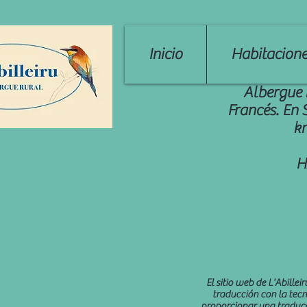
Inicio
Habitacione
Albergue 
Francés. En 
km
H
El sitio web de L'Abill
traducción con la tec
proporcionar una traducc