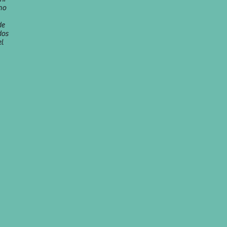
mo
de
dos
l