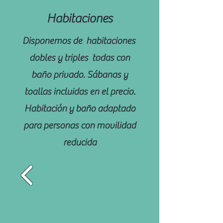
Habitaciones
Disponemos de habitaciones
dobles y triples todas con
baño privado. Sábanas y
toallas incluidas en el precio.
Habitación y baño adaptado
para personas con movilidad
reducida