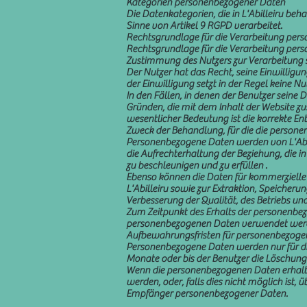
Kategorien personenbezogener Daten
Die Datenkategorien, die in L'Abilleiru be
Sinne von Artikel 9 RGPD verarbeitet.
Rechtsgrundlage für die Verarbeitung per
Rechtsgrundlage für die Verarbeitung person
Zustimmung des Nutzers zur Verarbeitung 
Der Nutzer hat das Recht, seine Einwilligung
der Einwilligung setzt in der Regel keine N
In den Fällen, in denen der Benutzer seine
Gründen, die mit dem Inhalt der Website zu
wesentlicher Bedeutung ist die korrekte E
Zweck der Behandlung, für die die person
Personenbezogene Daten werden von L'Abil
die Aufrechterhaltung der Beziehung, die in
zu beschleunigen und zu erfüllen .
Ebenso können die Daten für kommerzielle 
L'Abilleiru sowie zur Extraktion, Speich
Verbesserung der Qualität, des Betriebs un
Zum Zeitpunkt des Erhalts der personenbez
personenbezogenen Daten verwendet werde
Aufbewahrungsfristen für personenbezoge
Personenbezogene Daten werden nur für die 
Monate oder bis der Benutzer die Löschung
Wenn die personenbezogenen Daten erhalte
werden, oder, falls dies nicht möglich ist, ü
Empfänger personenbezogener Daten.
.