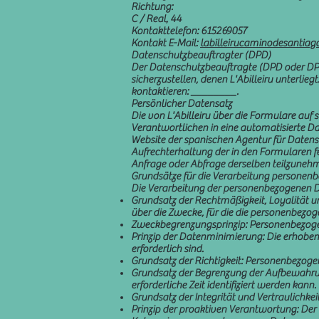
Richtung:
C / Real, 44
Kontakttelefon: 615269057
Kontakt E-Mail:
labilleirucaminodesanti
Datenschutzbeauftragter (DPD)
Der Datenschutzbeauftragte (DPD oder DPO
sicherzustellen, denen L'Abilleiru unterli
kontaktieren: ________.
Persönlicher Datensatz
Die von L'Abilleiru über die Formulare au
Verantwortlichen in eine automatisierte D
Website der spanischen Agentur für Datens
Aufrechterhaltung der in den Formularen fe
Anfrage oder Abfrage derselben teilzuneh
Grundsätze für die Verarbeitung personen
Die Verarbeitung der personenbezogenen Da
Grundsatz der Rechtmäßigkeit, Loyalität un
über die Zwecke, für die die personenbezo
Zweckbegrenzungsprinzip: Personenbezogen
Prinzip der Datenminimierung: Die erhobene
erforderlich sind.
Grundsatz der Richtigkeit: Personenbezogen
Grundsatz der Begrenzung der Aufbewahrung
erforderliche Zeit identifiziert werden kann.
Grundsatz der Integrität und Vertraulichkei
Prinzip der proaktiven Verantwortung: Der