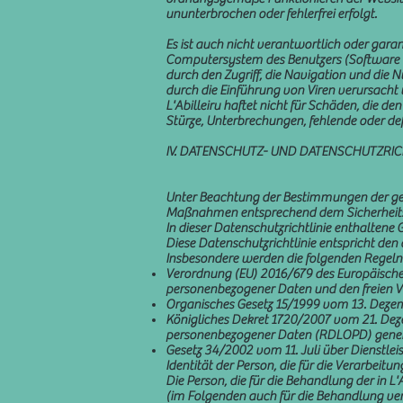
ununterbrochen oder fehlerfrei erfolgt.
Es ist auch nicht verantwortlich oder garant
Computersystem des Benutzers (Software und
durch den Zugriff, die Navigation und die 
durch die Einführung von Viren verursacht
L'Abilleiru haftet nicht für Schäden, die 
Stürze, Unterbrechungen, fehlende oder d
IV. DATENSCHUTZ- UND DATENSCHUTZRIC
Unter Beachtung der Bestimmungen der gelte
Maßnahmen entsprechend dem Sicherheitsri
In dieser Datenschutzrichtlinie enthaltene 
Diese Datenschutzrichtlinie entspricht de
Insbesondere werden die folgenden Regeln
Verordnung (EU) 2016/679 des Europäischen
personenbezogener Daten und den freien V
Organisches Gesetz 15/1999 vom 13. Deze
Königliches Dekret 1720/2007 vom 21. De
personenbezogener Daten (RDLOPD) gene
Gesetz 34/2002 vom 11. Juli über Dienstlei
Identität der Person, die für die Verarbeit
Die Person, die für die Behandlung der in 
(im Folgenden auch für die Behandlung vera