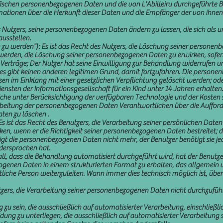
ifischen personenbezogenen Daten und die von L'Abilleiru durchgeführte 
mationen über die Herkunft dieser Daten und die Empfänger der von ihn
es Nutzers, seine personenbezogenen Daten ändern zu lassen, die sich als
usstellen.
zu werden"): Es ist das Recht des Nutzers, die Löschung seiner personen
t werden, die Löschung seiner personenbezogenen Daten zu erwirken, sofer
erträge; Der Nutzer hat seine Einwilligung zur Behandlung widerrufen u
es gibt keinen anderen legitimen Grund, damit fortzufahren. Die person
en im Einklang mit einer gesetzlichen Verpflichtung gelöscht werden; 
iensten der Informationsgesellschaft für ein Kind unter 14 Jahren erhalt
liche unter Berücksichtigung der verfügbaren Technologie und der Kost
beitung der personenbezogenen Daten Verantwortlichen über die Aufforde
ten zu löschen .
 ist das Recht des Benutzers, die Verarbeitung seiner persönlichen Daten
n, wenn er die Richtigkeit seiner personenbezogenen Daten bestreitet; die
gt die personenbezogenen Daten nicht mehr, der Benutzer benötigt sie 
dersprochen hat.
ll, dass die Behandlung automatisiert durchgeführt wird, hat der Benutze
ogenen Daten in einem strukturierten Format zu erhalten, das allgemei
iche Person weiterzuleiten. Wann immer dies technisch möglich ist, übert
tzers, die Verarbeitung seiner personenbezogenen Daten nicht durchzuführ
u sein, die ausschließlich auf automatisierter Verarbeitung, einschließlich 
eidung zu unterliegen, die ausschließlich auf automatisierter Verarbeitun