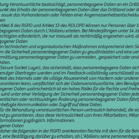
eitung Verantwortliche beabsichtigt, personenbezogene Daten an ein Dritt
unkt des Erhalts der personenbezogenen Daten über das Drittland oder die
n. sowie das Vorhandensein oder Fehlen einer Angemessenheitsentscheid
gen
ikel 8 des RGPD und Artikel 13 des RDLOPD können nur Personen über 1
zogenen Daten durch L'Abilleiru erteilen. Bei Minderjährigen unter 14 Jah
htigten erforderlich, die nur insoweit als rechtmäßig angesehen wird, al
zogener Daten
rlichen technischen und organisatorischen Maßnahmen entsprechend dem Sich
die Sicherheit personenbezogener Daten zu gewährleisten und eine verse
rmittlung personenbezogener Daten zu vermeiden , gespeichert oder ande
Daten.
t (Secure Socket Layer), das sicherstellt, dass personenbezogene Daten si
utzer übertragen werden und im Feedback vollständig verschlüsselt ode
rkeit des Internets oder die völlige Abwesenheit von Hackern oder anderen
arantieren kann, verpflichtet sich der Datenverantwortliche, den Benutz
ogener Daten wahrscheinlich ist ein hohes Risiko für die Rechte und Freih
ird unter einer Verletzung der Sicherheit personenbezogener Daten jede 
ehentlichen oder rechtswidrigen Änderung personenbezogener Daten führt,
unbefugte Kommunikation oder Zugriff auf diese Daten.
die Behandlung verantwortlichen Person vertraulich behandelt, die sich 
d zu garantieren, dass diese Vertraulichkeit von ihren Mitarbeitern, Mitarb
nformationen zugänglich. Informationen.
ogener Daten
n daher die folgenden in der RGPD anerkannten Rechte mit dem für die B
, eine Bestätigung darüber zu erhalten, ob L'Abilleiru seine personenbez