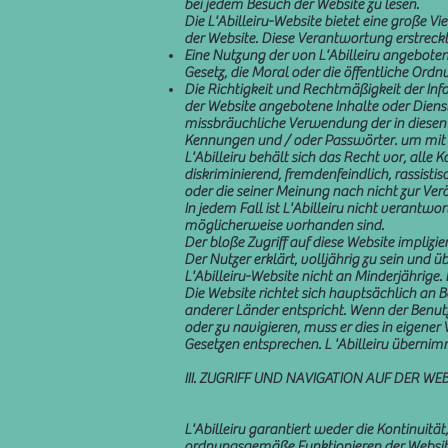
bei jedem Besuch der Website zu lesen.
Die L'Abilleiru-Website bietet eine große 
der Website. Diese Verantwortung erstreckt 
Eine Nutzung der von L'Abilleiru angebote
Gesetz, die Moral oder die öffentliche Ordn
Die Richtigkeit und Rechtmäßigkeit der Inf
der Website angebotene Inhalte oder Dienste 
missbräuchliche Verwendung der in diesen F
Kennungen und / oder Passwörter. um mit ih
L'Abilleiru behält sich das Recht vor, all
diskriminierend, fremdenfeindlich, rassisti
oder die seiner Meinung nach nicht zur Verö
In jedem Fall ist L'Abilleiru nicht verant
möglicherweise vorhanden sind.
Der bloße Zugriff auf diese Website implizi
Der Nutzer erklärt, volljährig zu sein und 
L'Abilleiru-Website nicht an Minderjährige.
Die Website richtet sich hauptsächlich an Be
anderer Länder entspricht. Wenn der Benutz
oder zu navigieren, muss er dies in eigener
Gesetzen entsprechen. L 'Abilleiru überni
III. ZUGRIFF UND NAVIGATION AUF DER 
L'Abilleiru garantiert weder die Kontinuität
ordnungsgemäße Funktionieren der Website zu