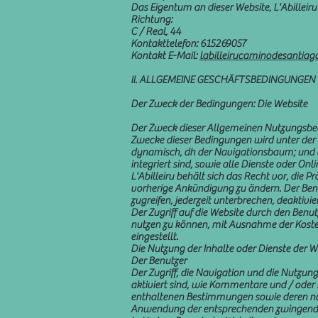
Das Eigentum an dieser Website, L'Abilleir
Richtung:
C / Real, 44
Kontakttelefon: 615269057
Kontakt E-Mail:
labilleirucaminodesanti
II. ALLGEMEINE GESCHÄFTSBEDINGUNGEN
Der Zweck der Bedingungen: Die Website
Der Zweck dieser Allgemeinen Nutzungsbedi
Zwecke dieser Bedingungen wird unter der 
dynamisch, dh der Navigationsbaum; und al
integriert sind, sowie alle Dienste oder O
L'Abilleiru behält sich das Recht vor, die 
vorherige Ankündigung zu ändern. Der Benutze
zugreifen, jederzeit unterbrechen, deaktivi
Der Zugriff auf die Website durch den Benut
nutzen zu können, mit Ausnahme der Koste
eingestellt.
Die Nutzung der Inhalte oder Dienste der 
Der Benutzer
Der Zugriff, die Navigation und die Nutzung
aktiviert sind, wie Kommentare und / oder 
enthaltenen Bestimmungen sowie deren nac
Anwendung der entsprechenden zwingenden