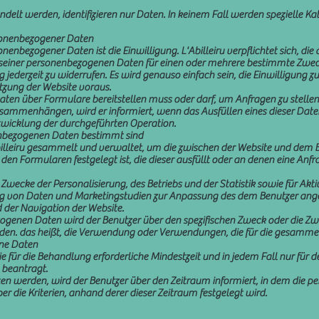
handelt werden, identifizieren nur Daten. In keinem Fall werden spezielle
sonenbezogener Daten
enbezogener Daten ist die Einwilligung. L'Abilleiru verpflichtet sich, di
seiner personenbezogenen Daten für einen oder mehrere bestimmte Zwec
 jederzeit zu widerrufen. Es wird genauso einfach sein, die Einwilligung zu
utzung der Website voraus.
 Daten über Formulare bereitstellen muss oder darf, um Anfragen zu stelle
sammenhängen, wird er informiert, wenn das Ausfüllen eines dieser Daten o
ntwicklung der durchgeführten Operation.
enbezogenen Daten bestimmt sind
leiru gesammelt und verwaltet, um die zwischen der Website und dem Be
 den Formularen festgelegt ist, die dieser ausfüllt oder an denen eine Anfr
Zwecke der Personalisierung, des Betriebs und der Statistik sowie für A
erung von Daten und Marketingstudien zur Anpassung des dem Benutzer a
d der Navigation der Website.
ogenen Daten wird der Benutzer über den spezifischen Zweck oder die Zwec
n. das heißt, die Verwendung oder Verwendungen, die für die gesamme
ne Daten
für die Behandlung erforderliche Mindestzeit und in jedem Fall nur für d
 beantragt.
n werden, wird der Benutzer über den Zeitraum informiert, in dem die 
ber die Kriterien, anhand derer dieser Zeitraum festgelegt wird.