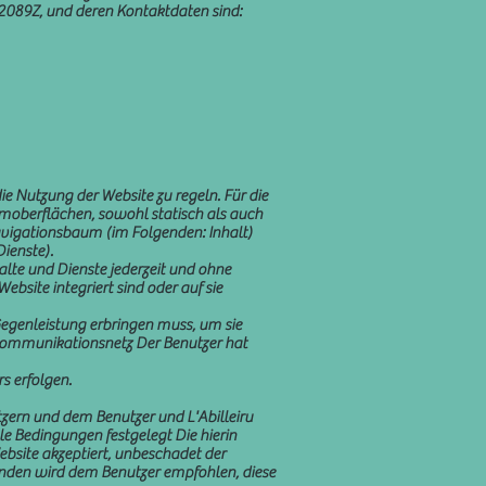
292089Z, und deren Kontaktdaten sind:
 Nutzung der Website zu regeln. Für die
rmoberflächen, sowohl statisch als auch
avigationsbaum (im Folgenden: Inhalt)
ienste).
halte und Dienste jederzeit und ohne
ebsite integriert sind oder auf sie
 Gegenleistung erbringen muss, um sie
ekommunikationsnetz Der Benutzer hat
s erfolgen.
utzern und dem Benutzer und L'Abilleiru
e Bedingungen festgelegt Die hierin
site akzeptiert, unbeschadet der
nden wird dem Benutzer empfohlen, diese