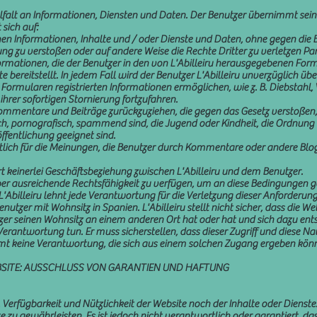
Vielfalt an Informationen, Diensten und Daten. Der Benutzer übernimmt se
sich auf:
nen Informationen, Inhalte und / oder Dienste und Daten, ohne gegen di
ung zu verstoßen oder auf andere Weise die Rechte Dritter zu verletzen Par
ormationen, die der Benutzer in den von L'Abilleiru herausgegebenen Form
bereitstellt. In jedem Fall wird der Benutzer L'Abilleiru unverzüglich über
ormularen registrierten Informationen ermöglichen, wie z. B. Diebstahl, V
rer sofortigen Stornierung fortzufahren.
e Kommentare und Beiträge zurückzuziehen, die gegen das Gesetz verstoßen,
sch, pornografisch, spammend sind, die Jugend oder Kindheit, die Ordnung 
ffentlichung geeignet sind.
wortlich für die Meinungen, die Benutzer durch Kommentare oder andere Bl
ert keinerlei Geschäftsbeziehung zwischen L'Abilleiru und dem Benutzer.
über ausreichende Rechtsfähigkeit zu verfügen, um an diese Bedingungen ge
 L'Abilleiru lehnt jede Verantwortung für die Verletzung dieser Anforderung
nutzer mit Wohnsitz in Spanien. L'Abilleiru stellt nicht sicher, dass die W
er seinen Wohnsitz an einem anderen Ort hat oder hat und sich dazu entsc
 Verantwortung tun. Er muss sicherstellen, dass dieser Zugriff und diese N
mmt keine Verantwortung, die sich aus einem solchen Zugang ergeben könn
WEBSITE: AUSSCHLUSS VON GARANTIEN UND HAFTUNG
, Verfügbarkeit und Nützlichkeit der Website noch der Inhalte oder Dienste.
 gewährleisten. Es ist jedoch nicht verantwortlich oder garantiert, dass 