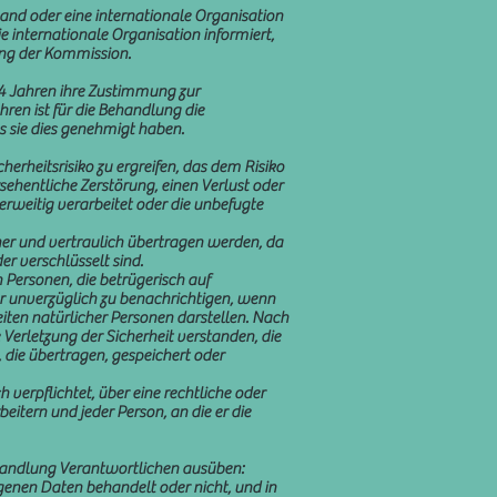
land oder eine internationale Organisation
 internationale Organisation informiert,
ung der Kommission.
4 Jahren ihre Zustimmung zur
ren ist für die Behandlung die
s sie dies genehmigt haben.
erheitsrisiko zu ergreifen, das dem Risiko
hentliche Zerstörung, einen Verlust oder
rweitig verarbeitet oder die unbefugte
cher und vertraulich übertragen werden, da
r verschlüsselt sind.
 Personen, die betrügerisch auf
er unverzüglich zu benachrichtigen, wenn
eiten natürlicher Personen darstellen. Nach
Verletzung der Sicherheit verstanden, die
 die übertragen, gespeichert oder
verpflichtet, über eine rechtliche oder
eitern und jeder Person, an die er die
ehandlung Verantwortlichen ausüben:
ogenen Daten behandelt oder nicht, und in