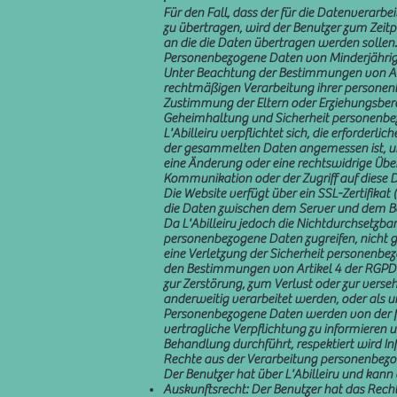
Für den Fall, dass der für die Datenverarb
zu übertragen, wird der Benutzer zum Zeitp
an die die Daten übertragen werden solle
Personenbezogene Daten von Minderjähri
Unter Beachtung der Bestimmungen von Art
rechtmäßigen Verarbeitung ihrer personenbe
Zustimmung der Eltern oder Erziehungsberec
Geheimhaltung und Sicherheit personenbe
L'Abilleiru verpflichtet sich, die erforde
der gesammelten Daten angemessen ist, um 
eine Änderung oder eine rechtswidrige Übe
Kommunikation oder der Zugriff auf diese 
Die Website verfügt über ein SSL-Zertifika
die Daten zwischen dem Server und dem Ben
Da L'Abilleiru jedoch die Nichtdurchsetzba
personenbezogene Daten zugreifen, nicht g
eine Verletzung der Sicherheit personenbez
den Bestimmungen von Artikel 4 der RGPD w
zur Zerstörung, zum Verlust oder zur vers
anderweitig verarbeitet werden, oder als 
Personenbezogene Daten werden von der für 
vertragliche Verpflichtung zu informieren un
Behandlung durchführt, respektiert wird I
Rechte aus der Verarbeitung personenbez
Der Benutzer hat über L'Abilleiru und kan
Auskunftsrecht: Der Benutzer hat das Recht