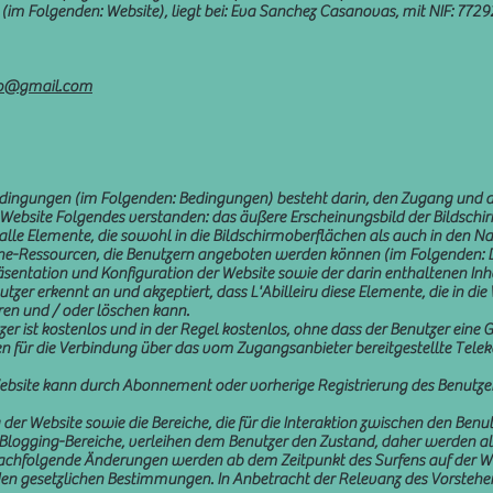
u (im Folgenden: Website), liegt bei: Eva Sanchez Casanovas, mit NIF: 77
ago@gmail.com
ngungen (im Folgenden: Bedingungen) besteht darin, den Zugang und die
Website Folgendes verstanden: das äußere Erscheinungsbild der Bildschi
le Elemente, die sowohl in die Bildschirmoberflächen als auch in den N
nline-Ressourcen, die Benutzern angeboten werden können (im Folgenden: D
Präsentation und Konfiguration der Website sowie der darin enthaltenen In
r erkennt an und akzeptiert, dass L'Abilleiru diese Elemente, die in die W
eren und / oder löschen kann.
zer ist kostenlos und in der Regel kostenlos, ohne dass der Benutzer eine
n für die Verbindung über das vom Zugangsanbieter bereitgestellte Tel
Website kann durch Abonnement oder vorherige Registrierung des Benutzer
 der Website sowie die Bereiche, die für die Interaktion zwischen den Ben
Blogging-Bereiche, verleihen dem Benutzer den Zustand, daher werden all
hfolgende Änderungen werden ab dem Zeitpunkt des Surfens auf der Web
 gesetzlichen Bestimmungen. In Anbetracht der Relevanz des Vorstehe