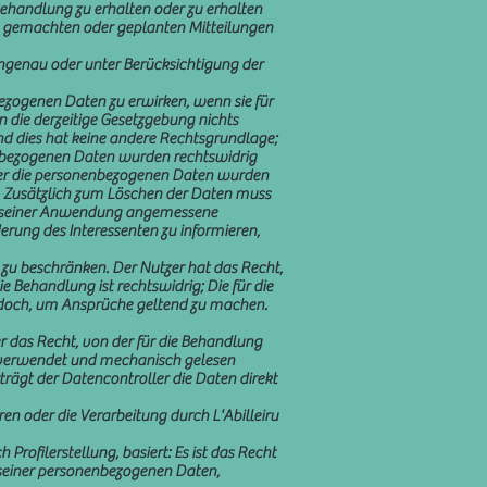
Behandlung zu erhalten oder zu erhalten
en gemachten oder geplanten Mitteilungen
 ungenau oder unter Berücksichtigung der
bezogenen Daten zu erwirken, wenn sie für
n die derzeitige Gesetzgebung nichts
nd dies hat keine andere Rechtsgrundlage;
enbezogenen Daten wurden rechtswidrig
oder die personenbezogenen Daten wurden
en. Zusätzlich zum Löschen der Daten muss
en seiner Anwendung angemessene
rung des Interessenten zu informieren,
 zu beschränken. Der Nutzer hat das Recht,
 Behandlung ist rechtswidrig; Die für die
jedoch, um Ansprüche geltend zu machen.
r das Recht, von der für die Behandlung
n verwendet und mechanisch gelesen
rägt der Datencontroller die Daten direkt
en oder die Verarbeitung durch L'Abilleiru
Profilerstellung, basiert: Es ist das Recht
g seiner personenbezogenen Daten,