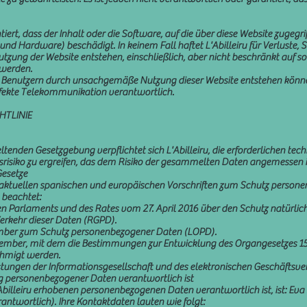
iert, dass der Inhalt oder die Software, auf die über diese Website zugegrif
 Hardware) beschädigt. In keinem Fall haftet L'Abilleiru für Verluste, S
Nutzung der Website entstehen, einschließlich, aber nicht beschränkt auf 
 werden.
den Benutzern durch unsachgemäße Nutzung dieser Website entstehen können.
efekte Telekommunikation verantwortlich.
HTLINIE
nden Gesetzgebung verpflichtet sich L'Abilleiru, die erforderlichen tec
siko zu ergreifen, das dem Risiko der gesammelten Daten angemessen i
Gesetze
n aktuellen spanischen und europäischen Vorschriften zum Schutz persone
 beachtet:
 Parlaments und des Rates vom 27. April 2016 über den Schutz natürlich
erkehr dieser Daten (RGPD).
mber zum Schutz personenbezogener Daten (LOPD).
zember, mit dem die Bestimmungen zur Entwicklung des Organgesetzes 
hmigt werden.
stungen der Informationsgesellschaft und des elektronischen Geschäftsver
ung personenbezogener Daten verantwortlich ist
L'Abilleiru erhobenen personenbezogenen Daten verantwortlich ist, ist: E
ntwortlich). Ihre Kontaktdaten lauten wie folgt: