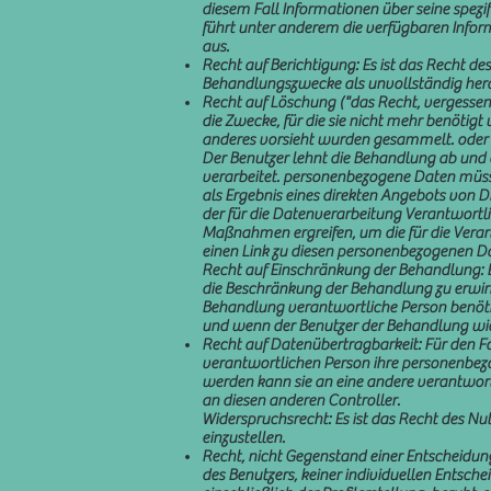
diesem Fall Informationen über seine spez
führt unter anderem die verfügbaren Infor
aus.
Recht auf Berichtigung: Es ist das Recht d
Behandlungszwecke als unvollständig hera
Recht auf Löschung ("das Recht, vergessen 
die Zwecke, für die sie nicht mehr benötig
anderes vorsieht wurden gesammelt. oder V
Der Benutzer lehnt die Behandlung ab und 
verarbeitet. personenbezogene Daten müss
als Ergebnis eines direkten Angebots von D
der für die Datenverarbeitung Verantwort
Maßnahmen ergreifen, um die für die Verar
einen Link zu diesen personenbezogenen Da
Recht auf Einschränkung der Behandlung: Es
die Beschränkung der Behandlung zu erwirke
Behandlung verantwortliche Person benöti
und wenn der Benutzer der Behandlung wi
Recht auf Datenübertragbarkeit: Für den Fa
verantwortlichen Person ihre personenbez
werden kann sie an eine andere verantwortl
an diesen anderen Controller.
Widerspruchsrecht: Es ist das Recht des Nu
einzustellen.
Recht, nicht Gegenstand einer Entscheidung z
des Benutzers, keiner individuellen Entsch