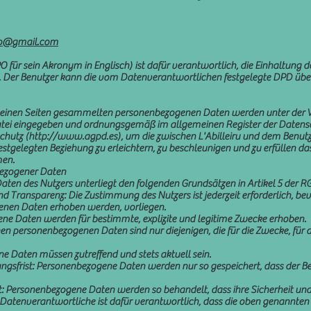
ago@gmail.com
 für sein Akronym in Englisch) ist dafür verantwortlich, die Einhaltun
egt. Der Benutzer kann die vom Datenverantwortlichen festgelegte DPD üb
f seinen Seiten gesammelten personenbezogenen Daten werden unter der V
atei eingegeben und ordnungsgemäß im allgemeinen Register der Datensch
chutz (http://www.agpd.es), um die zwischen L'Abilleiru und dem Benutze
stgelegten Beziehung zu erleichtern, zu beschleunigen und zu erfüllen das
men.
bezogener Daten
ten des Nutzers unterliegt den folgenden Grundsätzen in Artikel 5 der R
d Transparenz: Die Zustimmung des Nutzers ist jederzeit erforderlich, be
genen Daten erhoben werden, vorliegen.
e Daten werden für bestimmte, explizite und legitime Zwecke erhoben.
n personenbezogenen Daten sind nur diejenigen, die für die Zwecke, für d
e Daten müssen zutreffend und stets aktuell sein.
sfrist: Personenbezogene Daten werden nur so gespeichert, dass der Ben
t: Personenbezogene Daten werden so behandelt, dass ihre Sicherheit und V
 Datenverantwortliche ist dafür verantwortlich, dass die oben genannten 