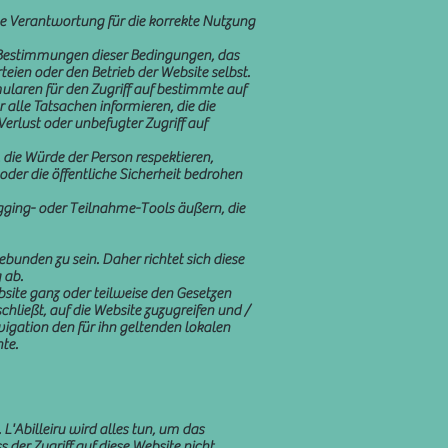
ine Verantwortung für die korrekte Nutzung
e Bestimmungen dieser Bedingungen, das
teien oder den Betrieb der Website selbst.
ularen für den Zugriff auf bestimmte auf
 alle Tatsachen informieren, die die
erlust oder unbefugter Zugriff auf
 die Würde der Person respektieren,
oder die öffentliche Sicherheit bedrohen
ogging- oder Teilnahme-Tools äußern, die
bunden zu sein. Daher richtet sich diese
 ab.
ebsite ganz oder teilweise den Gesetzen
hließt, auf die Website zuzugreifen und /
avigation den für ihn geltenden lokalen
te.
 L'Abilleiru wird alles tun, um das
der Zugriff auf diese Website nicht